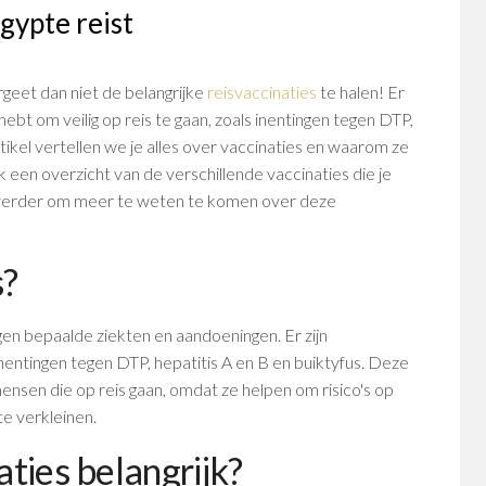
gypte reist
rgeet dan niet de belangrijke
reisvaccinaties
te halen! Er
 hebt om veilig op reis te gaan, zoals inentingen tegen DTP,
artikel vertellen we je alles over vaccinaties en waarom ze
k een overzicht van de verschillende vaccinaties die je
es verder om meer te weten te komen over deze
s?
egen bepaalde ziekten en aandoeningen. Er zijn
inentingen tegen DTP, hepatitis A en B en buiktyfus. Deze
nsen die op reis gaan, omdat ze helpen om risico's op
e verkleinen.
ties belangrijk?