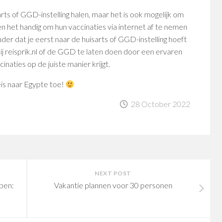
sarts of GGD-instelling halen, maar het is ook mogelijk om
den het handig om hun vaccinaties via internet af te nemen
nder dat je eerst naar de huisarts of GGD-instelling hoeft
 bij reisprik.nl of de GGD te laten doen door een ervaren
cinaties op de juiste manier krijgt.
eis naar Egypte toe!
28 October 2022
NEXT POST
pen:
Vakantie plannen voor 30 personen