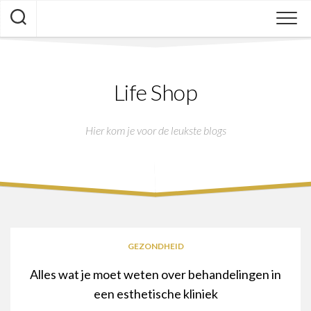
Skip
to
content
Life Shop
Hier kom je voor de leukste blogs
GEZONDHEID
Alles wat je moet weten over behandelingen in
een esthetische kliniek