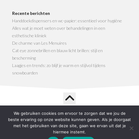
Recente berichten
Handdoekdispensers en wc-papier: essentieel voor hygiëne
Alles wat je moet weten over behandelingen in een
esthetische kliniek
De charme van Les Menuires
Cat eye zonnebrillen en blauw licht brillen: stijl en
bescherming
Laagjes en trends: zo blijf je warm en stijlvol tijdens
snowboarden
We gebruiken cookies om ervoor te zorgen dat we jou de
Life Shop © 2026. All Rights Reserved.
beste ervaring op onze website kunnen geven. Als je doorgaat
Powered by
WordPress
. Theme by
Alx
.
met het gebruiken van deze site, gaan we ervan uit dat je
hiermee instemt.