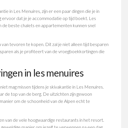
ntie in Les Menuires, zijn er een paar dingen die je in
 ervoor dat je je accommodatie op tijd boekt. Les
n de beste chalets en appartementen kunnen snel
van tevoren te kopen. Dit zal je niet alleen tijd besparen
esparen als je profiteert van de vroegboekkortingen die
ingen in les menuires
 niet mag missen tijdens je skivakantie in Les Menuires.
ar de top van de berg. De uitzichten zijn gewoon
manier om de schoonheid van de Alpen echt te
n van de vele hoogwaardige restaurants in het resort.
een geweldige manier om jezelf te verwennen na een dag