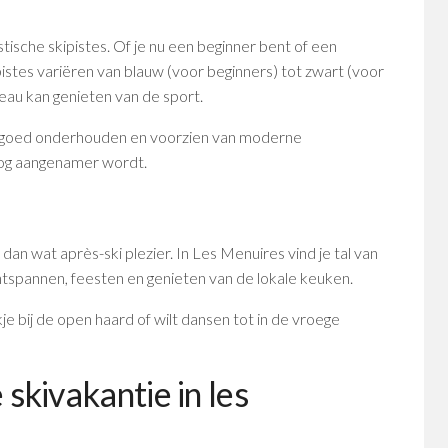
tische skipistes. Of je nu een beginner bent of een
 pistes variëren van blauw (voor beginners) tot zwart (voor
veau kan genieten van de sport.
es goed onderhouden en voorzien van moderne
nog aangenamer wordt.
 dan wat après-ski plezier. In Les Menuires vind je tal van
ontspannen, feesten en genieten van de lokale keuken.
kje bij de open haard of wilt dansen tot in de vroege
 skivakantie in les