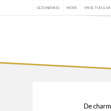
Skip
GEZONDHEID
MODE
VRIJE TIJD & V
to
content
De charm