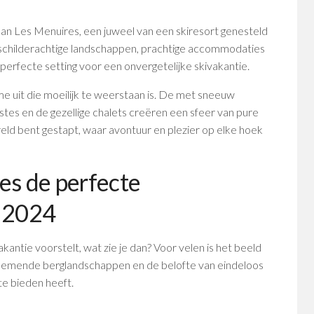
an Les Menuires, een juweel van een skiresort genesteld
n schilderachtige landschappen, prachtige accommodaties
e perfecte setting voor een onvergetelijke skivakantie.
e uit die moeilijk te weerstaan is. De met sneeuw
stes en de gezellige chalets creëren een sfeer van pure
reld bent gestapt, waar avontuur en plezier op elke hoek
es de perfecte
n 2024
vakantie voorstelt, wat zie je dan? Voor velen is het beeld
nemende berglandschappen en de belofte van eindeloos
te bieden heeft.