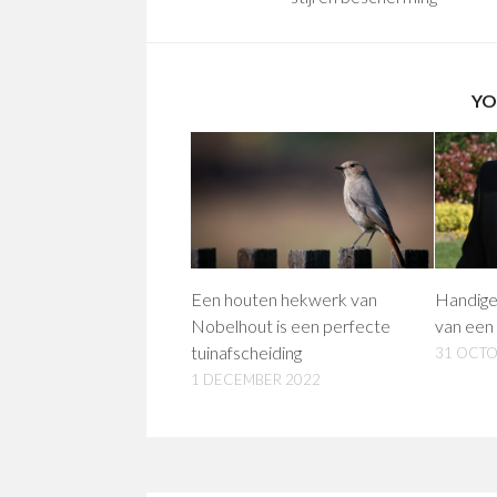
YO
Een houten hekwerk van
Handige 
Nobelhout is een perfecte
van een
tuinafscheiding
31 OCTO
1 DECEMBER 2022