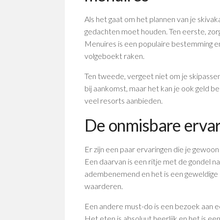
Als het gaat om het plannen van je skivaka
gedachten moet houden. Ten eerste, zorg
Menuires is een populaire bestemming e
volgeboekt raken.
Ten tweede, vergeet niet om je skipassen 
bij aankomst, maar het kan je ook geld b
veel resorts aanbieden.
De onmisbare ervar
Er zijn een paar ervaringen die je gewoon
Een daarvan is een ritje met de gondel na
adembenemend en het is een geweldige 
waarderen.
Een andere must-do is een bezoek aan ee
Het eten is absoluut heerlijk en het is 