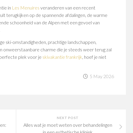
ntie in
Les Menuires
veranderen van een recent
 zult terugkijken op de spannende afdalingen, de warme
de schoonheid van de Alpen met een gevoel van
.
ige ski-omstandigheden, prachtige landschappen,
een onweerstaanbare charme die je steeds weer terug zal
 perfecte plek voor je
skivakantie frankrijk
, hoef je niet
5 May 2026
NEXT POST
len:
Alles wat je moet weten over behandelingen
in een esthetische kliniek