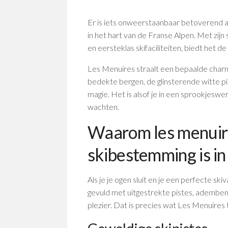
Er is iets onweerstaanbaar betoverend a
in het hart van de Franse Alpen. Met zij
en eersteklas skifaciliteiten, biedt het d
Les Menuires straalt een bepaalde charm
bedekte bergen, de glinsterende witte pi
magie. Het is alsof je in een sprookjeswe
wachten.
Waarom les menuir
skibestemming is i
Als je je ogen sluit en je een perfecte ski
gevuld met uitgestrekte pistes, adembe
plezier. Dat is precies wat Les Menuires 