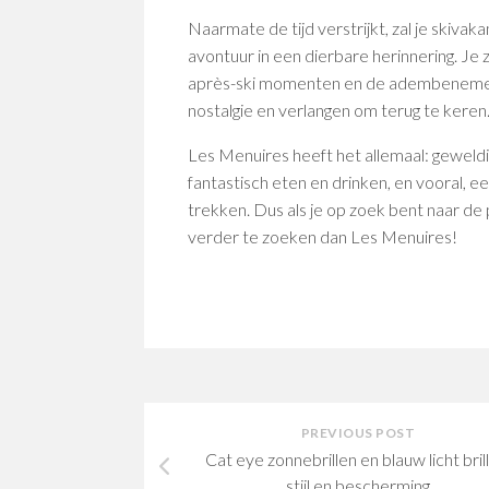
Naarmate de tijd verstrijkt, zal je skivaka
avontuur in een dierbare herinnering. Je
après-ski momenten en de adembenemen
nostalgie en verlangen om terug te keren
Les Menuires heeft het allemaal: geweld
fantastisch eten en drinken, en vooral, 
trekken. Dus als je op zoek bent naar de
verder te zoeken dan Les Menuires!
PREVIOUS POST
Cat eye zonnebrillen en blauw licht bril
stijl en bescherming