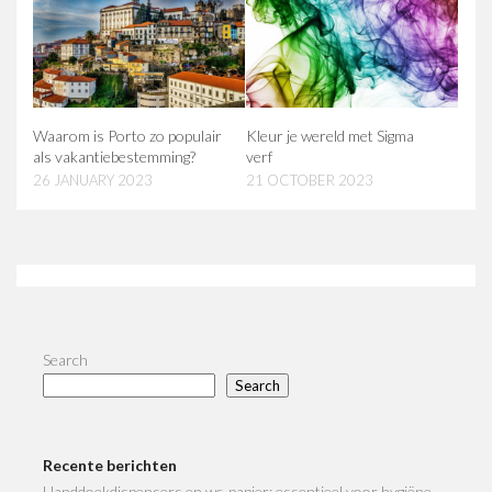
Waarom is Porto zo populair
Kleur je wereld met Sigma
als vakantiebestemming?
verf
26 JANUARY 2023
21 OCTOBER 2023
Search
Search
Recente berichten
Handdoekdispensers en wc-papier: essentieel voor hygiëne