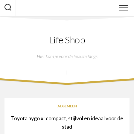
Skip
to
content
Life Shop
Hier kom je voor de leukste blogs
ALGEMEEN
Toyota aygo x: compact, stijlvol en ideaal voor de
stad