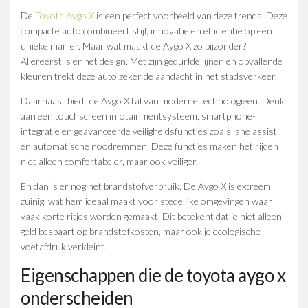
De
Toyota Aygo X
is een perfect voorbeeld van deze trends. Deze
compacte auto combineert stijl, innovatie en efficiëntie op een
unieke manier. Maar wat maakt de Aygo X zo bijzonder?
Allereerst is er het design. Met zijn gedurfde lijnen en opvallende
kleuren trekt deze auto zeker de aandacht in het stadsverkeer.
Daarnaast biedt de Aygo X tal van moderne technologieën. Denk
aan een touchscreen infotainmentsysteem, smartphone-
integratie en geavanceerde veiligheidsfuncties zoals lane assist
en automatische noodremmen. Deze functies maken het rijden
niet alleen comfortabeler, maar ook veiliger.
En dan is er nog het brandstofverbruik. De Aygo X is extreem
zuinig, wat hem ideaal maakt voor stedelijke omgevingen waar
vaak korte ritjes worden gemaakt. Dit betekent dat je niet alleen
geld bespaart op brandstofkosten, maar ook je ecologische
voetafdruk verkleint.
Eigenschappen die de toyota aygo x
onderscheiden