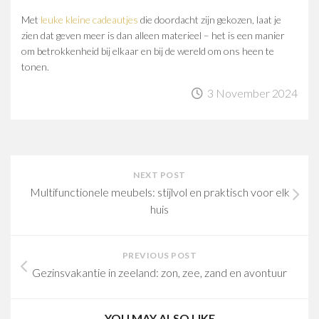
Met
leuke kleine cadeautjes
die doordacht zijn gekozen, laat je
zien dat geven meer is dan alleen materieel – het is een manier
om betrokkenheid bij elkaar en bij de wereld om ons heen te
tonen.
3 November 2024
NEXT POST
Multifunctionele meubels: stijlvol en praktisch voor elk
huis
PREVIOUS POST
Gezinsvakantie in zeeland: zon, zee, zand en avontuur
YOU MAY ALSO LIKE