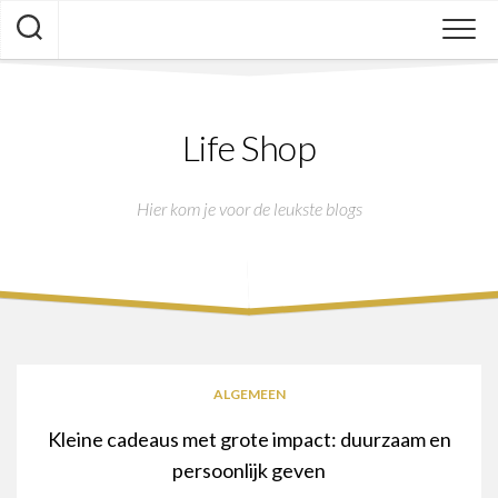
Skip
to
content
Life Shop
Hier kom je voor de leukste blogs
ALGEMEEN
Kleine cadeaus met grote impact: duurzaam en
persoonlijk geven