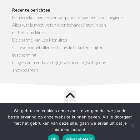
Recente berichten
Handdoekdispensers en wc-papier: essentieel voor hygiëne
Alles wat je moet weten over behandelingen in een
esthetische kliniek
De charme van Les Menuires
Cat eye zonnebrillen en blauw licht brillen: stijl en
bescherming
Laagjes en trends: zo blijf je warm en stijlvol tijdens
snowboarden
We gebruiken cookies om ervoor te zorgen dat we jou de
Life Shop © 2026. All Rights Reserved.
beste ervaring op onze website kunnen geven. Als je doorgaat
Powered by
WordPress
. Theme by
Alx
.
met het gebruiken van deze site, gaan we ervan uit dat je
hiermee instemt.
Ok
Privacybeleid