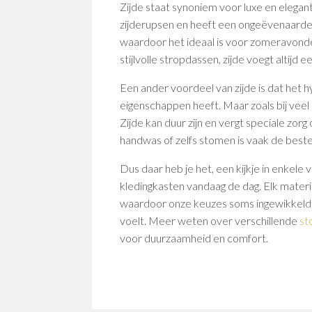
Zijde staat synoniem voor luxe en elega
zijderupsen en heeft een ongeëvenaarde g
waardoor het ideaal is voor zomeravonde
stijlvolle stropdassen, zijde voegt altijd ee
Een ander voordeel van zijde is dat het 
eigenschappen heeft. Maar zoals bij veel 
Zijde kan duur zijn en vergt speciale zor
handwas of zelfs stomen is vaak de beste
Dus daar heb je het, een kijkje in enkele
kledingkasten vandaag de dag. Elk materia
waardoor onze keuzes soms ingewikkelde
voelt. Meer weten over verschillende
st
voor duurzaamheid en comfort.