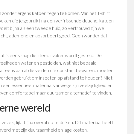
n zonder ergens katoen tegen te komen. Van het T-shirt
oeken die je gebruikt na een verfrissende douche, katoen
 voelt bijna als een tweede huid, zo vertrouwd zijn we
zacht, ademend en absorbeert goed. Geen wonder dat
at is een vraag die steeds vaker wordt gesteld. De
eelheden water en pesticiden, wat niet bepaald
aar eens aan al die velden die constant bewaterd moeten
orden gebruikt om insecten op afstand te houden? Niet
en een essentieel materiaal vanwege zijn veelzijdigheid en
 even comfortabel maar duurzamer alternatief te vinden.
derne wereld
ezels, lijkt bijna overal op te duiken. Dit materiaal heeft
verd met zijn duurzaamheid en lage kosten.