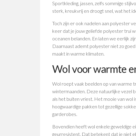
Sportkleding, jassen, zelfs sommige stijl
sterk, kreukvrij en droogt snel, wat het i
Toch zijn er ook nadelen aan polyester ve
keer dat je jouw geliefde polyester trui w
oceanen belanden. En laten we eerlijk zij
Daarnaast ademt polyester niet zo goed a
maakt in warme klimaten.
Wol voor warmte en
Wol roept vaak beelden op van warme tru
wintermaanden. Deze natuurlijke vezel bi
als het buiten vriest. Het mooie van wol is 
hoogwaardige pakken tot gezellige sokken
garderobes.
Bovendien heeft wol enkele geweldige ei
geurresistent. Dat betekent dat je niet 