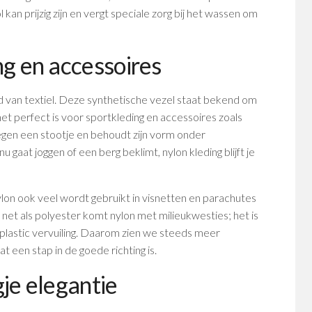
kan prijzig zijn en vergt speciale zorg bij het wassen om
ng en accessoires
d van textiel. Deze synthetische vezel staat bekend om
et perfect is voor sportkleding en accessoires zoals
egen een stootje en behoudt zijn vorm onder
 gaat joggen of een berg beklimt, nylon kleding blijft je
ylon ook veel wordt gebruikt in visnetten en parachutes
 net als polyester komt nylon met milieukwesties; het is
 plastic vervuiling. Daarom zien we steeds meer
t een stap in de goede richting is.
gje elegantie