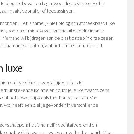
volle blouses bevatten tegenwoordig polyester. Het is
deaal maakt voor allerlei toepassingen.
rbonden. Het is namelijk niet biologisch afbreekbaar. Elke
ast, komen er microvezels vrij die uiteindelijk in onze
n, niemand wil bijdragen aan de plastic soep in onze zeeën.
ls natuurlijke stoffen, wat het minder comfortabel
 luxe
ien en luxe dekens, vooral tijdens koude
edt uitstekende isolatie en houdt je lekker warm, zelfs
dat het zowel stijlvol als functioneel kan zijn. Van
, wol heeft een plekje gevonden in verschillende
genschappen; het is namelijk vochtafvoerend en
elke dag hoeft te wassen, wat weer water bespaart. Maar