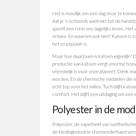
Het is moeilijk om een dag door te kome
dat je ‘s ochtends aantrekt tot de handd
speelt een rol in ons dagelijks leven. Het
ermee. En waarom ook niet? Katoen is 
het zo populair is.
Maar hoe duurzaam is katoen eigenlijk? D
productie van katoen vergt enorme hoev
vriendelijk is voor onze planeet. Denk m
worden. En de chemische middelen die w
echt top voor het milieu. Toch blijft kato
comfort. Het blijft een uitdaging om een
Polyester in de mo
Polyester, de superheld van synthetische v
de kledingindustrie stormenderhand vero