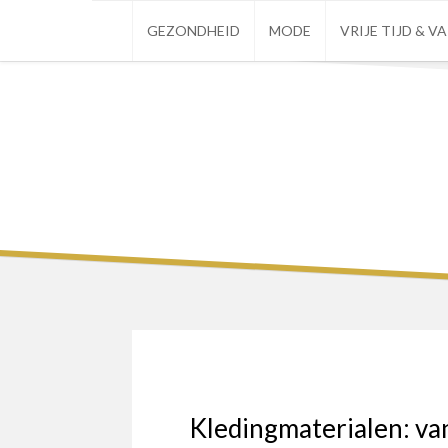
Skip
GEZONDHEID
MODE
VRIJE TIJD & V
to
content
Kledingmaterialen: va