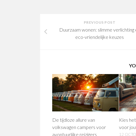
PREVIOUS POST
Duurzaam wonen: slimme verlichting 
eco-vriendelijke keuzes
YO
De tijdloze allure van
Kies het
volkswagen campers voor
voor jou
avontuurlijke reizigers
12 OCTO