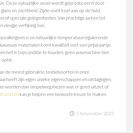
ntie. Deze natuurlijke vezel wordt geproduceerd door
lans en zachtheid. Zijde voelt koel aan op de huid,
n of speciale gelegenheden. Van prachtige jurken tot
n vleugje verfijning toe.
hypoallergeen is en natuurlijke temperatuurregulerende
luxueuze materialen komt kwaliteit met een prijskaartje.
g om het in topconditie te houden; geen wasmachine hier,
 optie.
 van de meest gebruikte textielsoorten in onze
al heeft zijn eigen unieke eigenschappen en uitdagingen,
r worden dan simpelweg kiezen wat er goed uitziet of
ofsoorten
kan je helpen een bewuste keuze te maken
5 November 2025