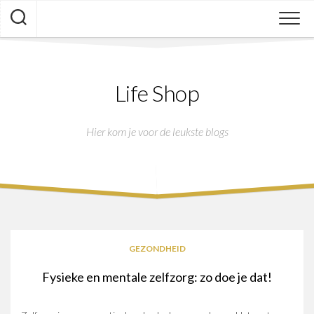
Skip
to
content
Life Shop
Hier kom je voor de leukste blogs
GEZONDHEID
Fysieke en mentale zelfzorg: zo doe je dat!