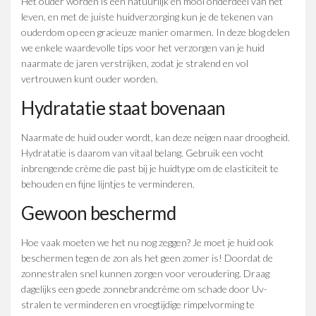
Het ouder worden is een natuurlijk en mooi onderdeel van het
leven, en met de juiste huidverzorging kun je de tekenen van
ouderdom op een gracieuze manier omarmen. In deze blog delen
we enkele waardevolle tips voor het verzorgen van je huid
naarmate de jaren verstrijken, zodat je stralend en vol
vertrouwen kunt ouder worden.
Hydratatie staat bovenaan
Naarmate de huid ouder wordt, kan deze neigen naar droogheid.
Hydratatie is daarom van vitaal belang. Gebruik een vocht
inbrengende crème die past bij je huidtype om de elasticiteit te
behouden en fijne lijntjes te verminderen.
Gewoon beschermd
Hoe vaak moeten we het nu nog zeggen? Je moet je huid ook
beschermen tegen de zon als het geen zomer is! Doordat de
zonnestralen snel kunnen zorgen voor veroudering. Draag
dagelijks een goede zonnebrandcrème om schade door Uv-
stralen te verminderen en vroegtijdige rimpelvorming te