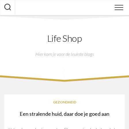
Skip
to
content
Life Shop
Hier kom je voor de leukste blogs
GEZONDHEID
Een stralende huid, daar doe je goed aan