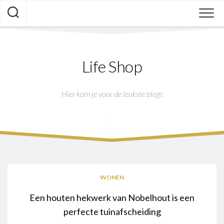
Skip
to
content
Life Shop
Hier kom je voor de leukste blogs
WONEN
Een houten hekwerk van Nobelhout is een
perfecte tuinafscheiding