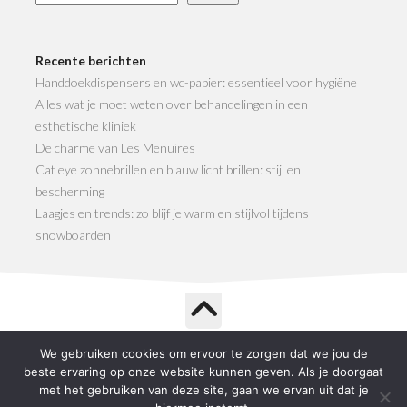
Recente berichten
Handdoekdispensers en wc-papier: essentieel voor hygiëne
Alles wat je moet weten over behandelingen in een
esthetische kliniek
De charme van Les Menuires
Cat eye zonnebrillen en blauw licht brillen: stijl en
bescherming
Laagjes en trends: zo blijf je warm en stijlvol tijdens
snowboarden
We gebruiken cookies om ervoor te zorgen dat we jou de
Life Shop © 2026. All Rights Reserved.
beste ervaring op onze website kunnen geven. Als je doorgaat
Powered by
WordPress
. Theme by
Alx
.
met het gebruiken van deze site, gaan we ervan uit dat je