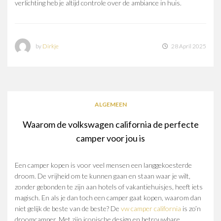
verlichting heb je altijd controle over de ambiance in huis.
by
Dirkje
28 April 2025
ALGEMEEN
Waarom de volkswagen california de perfecte
camper voor jou is
Een camper kopen is voor veel mensen een langgekoesterde
droom. De vrijheid om te kunnen gaan en staan waar je wilt,
zonder gebonden te zijn aan hotels of vakantiehuisjes, heeft iets
magisch. En als je dan toch een camper gaat kopen, waarom dan
niet gelijk de beste van de beste? De
vw camper california
is zo’n
droomcamper. Met zijn iconische design en betrouwbare