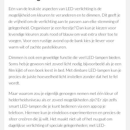
Eén van de leukste aspecten van LED-verlichting is de
mogelijkheid om kleuren te veranderen en te dimmen. Dit geeft je
de vrijheid om de verlichting aan te passen aan elke stemming of
gelegenheid. Organiseer je een feestje? Dan kun je kiezen voor
levendige kleuren zoals rood of blauw om wat extra sfeer toe te
voegen. Voor een rustige avond op de bank kies je liever voor
warm wit of zachte pastelkleuren.
Dimmen is ook een geweldige functie die veel LED-lampen bieden.
Soms heb je gewoon niet zoveel licht nodig, bijvoorbeeld als je een
film kijkt of een boek leest in bed. Met dimbare LED-lampen kun je
precies de juiste hoeveelheid licht instellen zonder dat het te fel
wordt.
Maar waarom zou je eigenlijk genoegen nemen met één kleur of
helderheidsniveau als er zoveel mogelijkheden zijn? Er zijn zelfs
smart LED-lampen die je kunt bedienen via een app op je
telefoon. Hiermee kun je eindeloos experimenteren en precies de
sfeer creëren die jij wilt. Het maakt niet uit of het nu gaat om
dagelijkse verlichting of speciale gelegenheden; met LED-