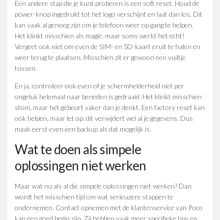
Een andere stap die je kunt proberen is een soft reset. Houd de
power-knop ingedrukt tot het logo verschijnt en laat dan los. Dit
kan vaak al genoeg zijn om je telefoon weer op gang te helpen.
Het klinkt misschien als magie, maar soms werkt het echt!
Vergeet ook niet om even de SIM- en SD-kaart eruit te halen en
weer terug te plaatsen. Misschien zit er gewoon een vuiltje
tussen.
En ja, controleer ook even of je schermhelderheid niet per
ongeluk helemaal naar beneden is gedraaid. Het klinkt misschien
stom, maar het gebeurt vaker dan je denkt. Een factory reset kan
ook helpen, maar let op: dit verwijdert wel al je gegevens. Dus
maak eerst even een backup als dat mogelijk is.
Wat te doen als simpele
oplossingen niet werken
Maar wat nu als al die simpele oplossingen niet werken? Dan
wordt het misschien tijd om wat serieuzere stappen te
ondernemen. Contact opnemen met de klantenservice van Poco
kan een goed begin zijn. Zij hebben vaak meer specifieke tips en