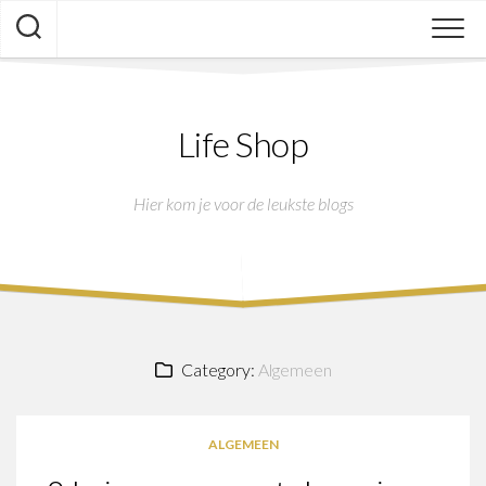
Skip
to
content
Life Shop
Hier kom je voor de leukste blogs
Category:
Algemeen
ALGEMEEN