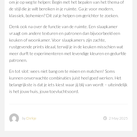
om je op weg te helpen: Begin met het bepalen van het thema of
de stijl die je wilt bereiken in je ruimte. Ga je voor modern,
klassiek, bohemien? Dit zal je helpen om gerichter te zoeken.
Denk ook na over de functie van de ruimte. Een slaapkamer
vraagt om andere texturen en patronen dan bijvoorbeeld een
keuken of woonkamer. Voor slaapkamers zijn zachte,
rustgevende prints ideaal, terwijl je in de keuken misschien wat
meer durft te experimenteren met levendige kleuren en gedurfde
patronen.
En tot slot: wees niet bang om te mixen en matchen! Soms
kunnen onverwachte combinaties juist heel goed werken. Het
belangrijkste is dat je iets kiest waar jij blij van wordt – uiteindelijk
is het jouw huis, jouw toevluchtsoord.
by
Dirkje
2 May 2025