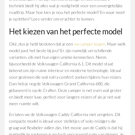
techniek biedt hij alles wat je nodig hebt voor een onvergetelijke
roadtrip. Maar hoe kies je nou het perfecte model? En waar moet
je op letten? Lees verder om erachter te komen.
Het kiezen van het perfecte model
Oké, dus je hebt besloten dat je een
vw camper kopen
. Maar welk
model past het beste bij jou? Er zijn namelijk verschillende
varianten, elk met hun eigen unieke kenmerken. Neem
bijvoorbeeld de Volkswagen California 6.1. Dit model staat
bekend om zijn ruime interieur en moderne technologie. Ideaal
voor gezinnen die wat extra comfort zoeken tijdens hun reizen.
Dan heb je nog de Volkswagen Grand California 680, die
gebaseerd is op de Crafter. Deze camper is net even wat groter
en biedt meer luxe, perfect voor langere reizen of als je net wat
meer ruimte wilt.
En laten we de Volkswagen Caddy California niet vergeten. Dit
compacte model is ideaal voor stelletjes of solo-reizigers die
graag wat flexibeler willen zijn. Het mooie aan de Caddy is dat hij
makkelijk te parkeren is en toch verrassend ruim van binnen. Je