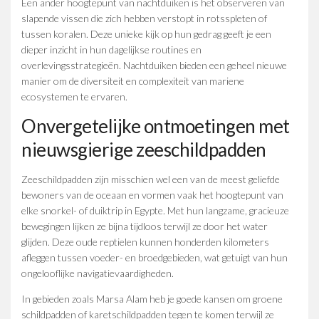
Een ander hoogtepunt van nachtduiken is het observeren van
slapende vissen die zich hebben verstopt in rotsspleten of
tussen koralen. Deze unieke kijk op hun gedrag geeft je een
dieper inzicht in hun dagelijkse routines en
overlevingsstrategieën. Nachtduiken bieden een geheel nieuwe
manier om de diversiteit en complexiteit van mariene
ecosystemen te ervaren.
Onvergetelijke ontmoetingen met
nieuwsgierige zeeschildpadden
Zeeschildpadden zijn misschien wel een van de meest geliefde
bewoners van de oceaan en vormen vaak het hoogtepunt van
elke snorkel- of duiktrip in Egypte. Met hun langzame, gracieuze
bewegingen lijken ze bijna tijdloos terwijl ze door het water
glijden. Deze oude reptielen kunnen honderden kilometers
afleggen tussen voeder- en broedgebieden, wat getuigt van hun
ongelooflijke navigatievaardigheden.
In gebieden zoals Marsa Alam heb je goede kansen om groene
schildpadden of karetschildpadden tegen te komen terwijl ze