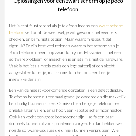
Oplossingen voor een zwart scherm op je poco
telefoon
Het is echt frustrerend als je telefoon ineens een
zwart scherm
telefoon
vertoont. Je weet wel, je wilt gewoon snel even iets
checken, en bam, niets te zien. Maar waarom gebeurt dat
eigenlijk? Er zijn best veel redenen waarom het scherm van je
Poco telefoon opeens op zwart kan gaan. Misschien is het een
softwareprobleem, of misschien is er iets mis met de hardware.
Vaak is het iets simpels zoals een lege batterij of een slecht
aangesloten kabeltje, maar soms kan het ook een beetje
ingewikkelder zijn.
Eén van de meest voorkomende oorzaken is een defect display.
Telefoons hebben nu eenmaal gevoelige onderdelen die makkelijk
beschadigd kunnen raken. Of misschien heb je je telefoon per
ongeluk laten vallen, en ja hoor, een kapotte schermconnector.
Ook kan vocht een grote boosdoener zijn – zelfs een paar
druppels kunnen al voor problemen zorgen. En dan hebben we
nog de software-updates die dingen kunnen verprutsen. Wie