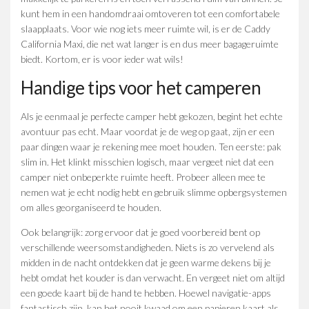
kunt hem in een handomdraai omtoveren tot een comfortabele
slaapplaats. Voor wie nog iets meer ruimte wil, is er de Caddy
California Maxi, die net wat langer is en dus meer bagageruimte
biedt. Kortom, er is voor ieder wat wils!
Handige tips voor het camperen
Als je eenmaal je perfecte camper hebt gekozen, begint het echte
avontuur pas echt. Maar voordat je de weg op gaat, zijn er een
paar dingen waar je rekening mee moet houden. Ten eerste: pak
slim in. Het klinkt misschien logisch, maar vergeet niet dat een
camper niet onbeperkte ruimte heeft. Probeer alleen mee te
nemen wat je echt nodig hebt en gebruik slimme opbergsystemen
om alles georganiseerd te houden.
Ook belangrijk: zorg ervoor dat je goed voorbereid bent op
verschillende weersomstandigheden. Niets is zo vervelend als
midden in de nacht ontdekken dat je geen warme dekens bij je
hebt omdat het kouder is dan verwacht. En vergeet niet om altijd
een goede kaart bij de hand te hebben. Hoewel navigatie-apps
fantastisch zijn, kan het nooit kwaad om een papieren kaart als