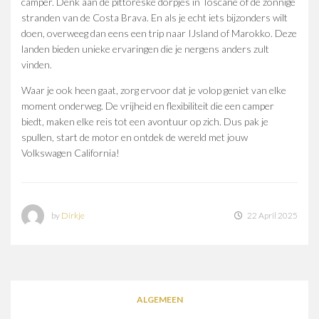
camper. Denk aan de pittoreske dorpjes in Toscane of de zonnige
stranden van de Costa Brava. En als je echt iets bijzonders wilt
doen, overweeg dan eens een trip naar IJsland of Marokko. Deze
landen bieden unieke ervaringen die je nergens anders zult
vinden.
Waar je ook heen gaat, zorg ervoor dat je volop geniet van elke
moment onderweg. De vrijheid en flexibiliteit die een camper
biedt, maken elke reis tot een avontuur op zich. Dus pak je
spullen, start de motor en ontdek de wereld met jouw
Volkswagen California!
by
Dirkje
22 April 2025
ALGEMEEN