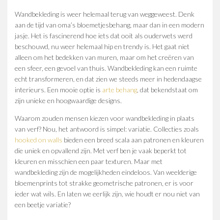
Wandbekleding is weer helemaal terug van weggeweest. Denk
aan de tijd van oma’s bloemetjesbehang, maar dan in een modern
jasje. Het is fascinerend hoe iets dat ooit als ouderwets werd
beschouwd, nu weer helemaal hip en trendy is. Het gaat niet
alleen om het bedekken van muren, maar om het creëren van
een sfeer, een gevoel van thuis. Wandbekleding kan een ruimte
echt transformeren, en dat zien we steeds meer in hedendaagse
interieurs. Een mooie optie is
arte behang
, dat bekendstaat om
zijn unieke en hoogwaardige designs.
Waarom zouden mensen kiezen voor wandbekleding in plaats
van verf? Nou, het antwoord is simpel: variatie. Collecties zoals
hooked on walls
bieden een breed scala aan patronen en kleuren
die uniek en opvallend zijn. Met verf ben je vaak beperkt tot
kleuren en misschien een paar texturen. Maar met
wandbekleding zijn de mogelijkheden eindeloos. Van weelderige
bloemenprints tot strakke geometrische patronen, er is voor
ieder wat wils. En laten we eerlijk zijn, wie houdt er nou niet van
een beetje variatie?