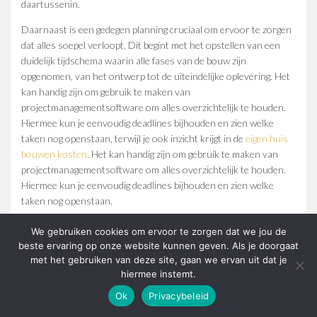
daartussenin.
Daarnaast is een gedegen planning cruciaal om ervoor te zorgen
dat alles soepel verloopt. Dit begint met het opstellen van een
duidelijk tijdschema waarin alle fases van de bouw zijn
opgenomen, van het ontwerp tot de uiteindelijke oplevering. Het
kan handig zijn om gebruik te maken van
projectmanagementsoftware om alles overzichtelijk te houden.
Hiermee kun je eenvoudig deadlines bijhouden en zien welke
taken nog openstaan, terwijl je ook inzicht krijgt in de
eigen huis
bouwen kosten
. Het kan handig zijn om gebruik te maken van
projectmanagementsoftware om alles overzichtelijk te houden.
Hiermee kun je eenvoudig deadlines bijhouden en zien welke
taken nog openstaan.
Een ander belangrijk aspect van de planning is het regelen van de
We gebruiken cookies om ervoor te zorgen dat we jou de
financiering. Eigen huis bouwen kosten kunnen sterk variëren,
beste ervaring op onze website kunnen geven. Als je doorgaat
afhankelijk van factoren zoals locatie, grootte en materiaalkeuze.
met het gebruiken van deze site, gaan we ervan uit dat je
Zorg ervoor dat je een gedetailleerde begroting opstelt en houd
hiermee instemt.
rekening met onvoorziene uitgaven. Het kan ook verstandig zijn
Ok
Privacybeleid
om in gesprek te gaan met verschillende banken of financiële