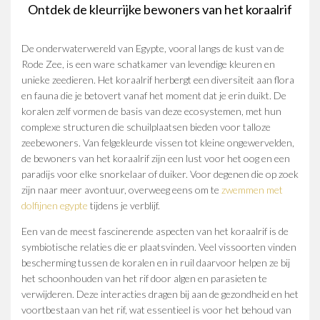
Ontdek de kleurrijke bewoners van het koraalrif
De onderwaterwereld van Egypte, vooral langs de kust van de
Rode Zee, is een ware schatkamer van levendige kleuren en
unieke zeedieren. Het koraalrif herbergt een diversiteit aan flora
en fauna die je betovert vanaf het moment dat je erin duikt. De
koralen zelf vormen de basis van deze ecosystemen, met hun
complexe structuren die schuilplaatsen bieden voor talloze
zeebewoners. Van felgekleurde vissen tot kleine ongewervelden,
de bewoners van het koraalrif zijn een lust voor het oog en een
paradijs voor elke snorkelaar of duiker. Voor degenen die op zoek
zijn naar meer avontuur, overweeg eens om te
zwemmen met
dolfijnen egypte
tijdens je verblijf.
Een van de meest fascinerende aspecten van het koraalrif is de
symbiotische relaties die er plaatsvinden. Veel vissoorten vinden
bescherming tussen de koralen en in ruil daarvoor helpen ze bij
het schoonhouden van het rif door algen en parasieten te
verwijderen. Deze interacties dragen bij aan de gezondheid en het
voortbestaan van het rif, wat essentieel is voor het behoud van