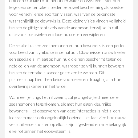
ook een cruciale rol in het onderwater ecosysteem. Met hun
felgekleurde tentakels bieden ze zowel bescherming als voedsel
voor verschillende soorten vissen, waarvan de bekendste
waarschijnlijk de clownvis is. Deze kleine visjes vinden veiligheid
tussen de giftige tentakels van de anemoon, terwijl ze in ruil
daarvoor parasieten en dode huidcellen verwijderen.
De relatie tussen zeeanemonen en hun bewoners is een perfect
voorbeeld van symbiose in de natuur. Clownvissen ontwikkelen
een speciale slijmlaag op hun huid die hen beschermt tegen de
netelcellen van de anemoon, waardoor ze vrij kunnen bewegen
tussen de tentakels zonder gestoken te worden. Dit
partnerschap biedt hen beide voordelen en draagt bij aan hun
overlevingskansen in het wilde.
Wanneer je langs het rif zwemt, zul je ongetwijfeld meerdere
zeeanemonen tegenkomen, elk met hun eigen kleurrijke
bewoners. Het observeren van deze interacties is niet alleen
leerzaam maar ook ongelooflijk boeiend. Het laat zien hoe nauw
verschillende soorten op elkaar zijn afgestemd en hoe belangrijk
elke rol binnen het ecosysteem is.