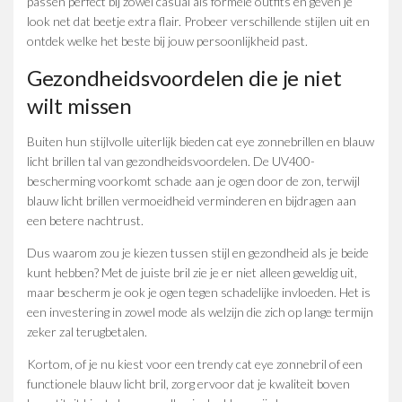
passen perfect bij zowel casual als formele outfits en geven je
look net dat beetje extra flair. Probeer verschillende stijlen uit en
ontdek welke het beste bij jouw persoonlijkheid past.
Gezondheidsvoordelen die je niet
wilt missen
Buiten hun stijlvolle uiterlijk bieden cat eye zonnebrillen en blauw
licht brillen tal van gezondheidsvoordelen. De UV400-
bescherming voorkomt schade aan je ogen door de zon, terwijl
blauw licht brillen vermoeidheid verminderen en bijdragen aan
een betere nachtrust.
Dus waarom zou je kiezen tussen stijl en gezondheid als je beide
kunt hebben? Met de juiste bril zie je er niet alleen geweldig uit,
maar bescherm je ook je ogen tegen schadelijke invloeden. Het is
een investering in zowel mode als welzijn die zich op lange termijn
zeker zal terugbetalen.
Kortom, of je nu kiest voor een trendy cat eye zonnebril of een
functionele blauw licht bril, zorg ervoor dat je kwaliteit boven