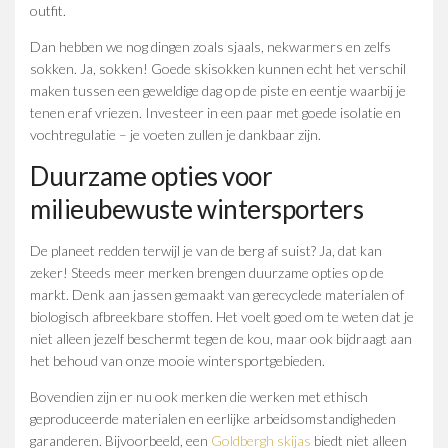
outfit.
Dan hebben we nog dingen zoals sjaals, nekwarmers en zelfs
sokken. Ja, sokken! Goede skisokken kunnen echt het verschil
maken tussen een geweldige dag op de piste en eentje waarbij je
tenen eraf vriezen. Investeer in een paar met goede isolatie en
vochtregulatie – je voeten zullen je dankbaar zijn.
Duurzame opties voor
milieubewuste wintersporters
De planeet redden terwijl je van de berg af suist? Ja, dat kan
zeker! Steeds meer merken brengen duurzame opties op de
markt. Denk aan jassen gemaakt van gerecyclede materialen of
biologisch afbreekbare stoffen. Het voelt goed om te weten dat je
niet alleen jezelf beschermt tegen de kou, maar ook bijdraagt aan
het behoud van onze mooie wintersportgebieden.
Bovendien zijn er nu ook merken die werken met ethisch
geproduceerde materialen en eerlijke arbeidsomstandigheden
garanderen. Bijvoorbeeld, een
Goldbergh skijas
biedt niet alleen