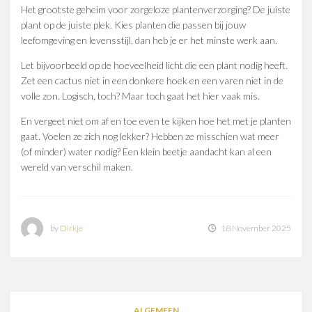
Het grootste geheim voor zorgeloze plantenverzorging? De juiste
plant op de juiste plek. Kies planten die passen bij jouw
leefomgeving en levensstijl, dan heb je er het minste werk aan.
Let bijvoorbeeld op de hoeveelheid licht die een plant nodig heeft.
Zet een cactus niet in een donkere hoek en een varen niet in de
volle zon. Logisch, toch? Maar toch gaat het hier vaak mis.
En vergeet niet om af en toe even te kijken hoe het met je planten
gaat. Voelen ze zich nog lekker? Hebben ze misschien wat meer
(of minder) water nodig? Een klein beetje aandacht kan al een
wereld van verschil maken.
by
Dirkje
18 November 2025
ALGEMEEN