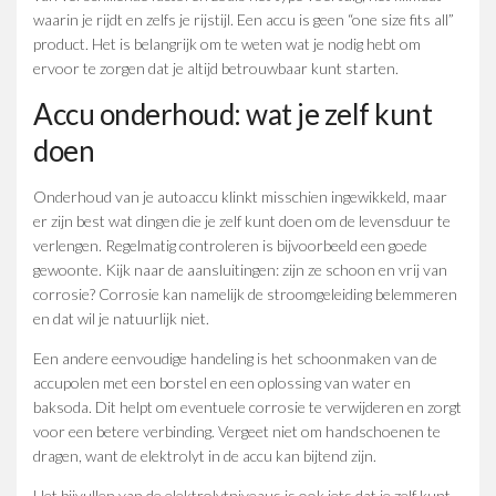
waarin je rijdt en zelfs je rijstijl. Een accu is geen “one size fits all”
product. Het is belangrijk om te weten wat je nodig hebt om
ervoor te zorgen dat je altijd betrouwbaar kunt starten.
Accu onderhoud: wat je zelf kunt
doen
Onderhoud van je autoaccu klinkt misschien ingewikkeld, maar
er zijn best wat dingen die je zelf kunt doen om de levensduur te
verlengen. Regelmatig controleren is bijvoorbeeld een goede
gewoonte. Kijk naar de aansluitingen: zijn ze schoon en vrij van
corrosie? Corrosie kan namelijk de stroomgeleiding belemmeren
en dat wil je natuurlijk niet.
Een andere eenvoudige handeling is het schoonmaken van de
accupolen met een borstel en een oplossing van water en
baksoda. Dit helpt om eventuele corrosie te verwijderen en zorgt
voor een betere verbinding. Vergeet niet om handschoenen te
dragen, want de elektrolyt in de accu kan bijtend zijn.
Het bijvullen van de elektrolytniveaus is ook iets dat je zelf kunt