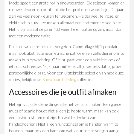
Mode speelt een grote rol in snowboarden. Elk seizoen komen er
nieuwe kleuren en prints uit die het proberen waard zijn. Dit jaar
zien we veel neonkleuren terugkomen. Helder geel, fel roze, en
elektrisch blauw – ze maken allemaal een statement op de piste.
Het is bijna alsof de jaren ’80 weer helemaal terug zijn, maar dan
met een moderne twist.
En laten we de prints niet vergeten. Camouflage blijft populair,
maar ook abstracte geometrische patronen en zelfs dierenprints
maken hun opwachting. Of je nu gaat voor een subtiele look of
iets dat schreeuwt “kijk naar mij”, er is altijd wel iets dat bij jouw
persoonlijkheid past. Voor een uitgebreide selectie van modieuze
opties, bekijk onze
Snowboard kleding
collectie.
Accessoires die je outfit afmaken
Het zijn vaak de kleine dingen die het verschil maken. Een goede
muts of beanie houdt niet alleen je hoofd warm, maar kan ook
een fashion statement zijn. En wat te denken van
handschoenen? Niet alleen functioneel om je handen warm te
houden, maar ook een kans om wat kleur toe te voegen aan je