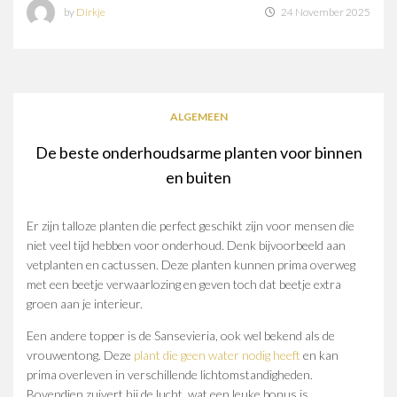
by
Dirkje
24 November 2025
ALGEMEEN
De beste onderhoudsarme planten voor binnen
en buiten
Er zijn talloze planten die perfect geschikt zijn voor mensen die
niet veel tijd hebben voor onderhoud. Denk bijvoorbeeld aan
vetplanten en cactussen. Deze planten kunnen prima overweg
met een beetje verwaarlozing en geven toch dat beetje extra
groen aan je interieur.
Een andere topper is de Sansevieria, ook wel bekend als de
vrouwentong. Deze
plant die geen water nodig heeft
en kan
prima overleven in verschillende lichtomstandigheden.
Bovendien zuivert hij de lucht, wat een leuke bonus is.