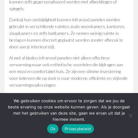
kunnen zelfs gepersonaliseerd worden met afbeeldingen of
spiegels.
Dankzij hun veelzijdigheid kunnen infrarood panelen worden
gebruikt in verschillende ruimtes zoals woonkamers, kantoren,
slaapkamers en zelfs badkamers. Ze nemen weinig ruimte in
beslag en kunnen discreet geplaatst worden zonder afbreuk te
doen aan je interieurstijl.
Al met al bieden infrarood panelen niet alleen effectieve
verwarming maar ook esthetische voordelen die bijdragen aan
een mooi en comfortabel huis. Ze zijn een slimme investering
voor iedereen die op zoek is naar moderne, efficiënte en stijlvolle
verwarmingsoplossingen.
We gebruiken cookies om ervoor te zorgen dat we jou de
beste ervaring op onze website kunnen geven. Als je doorgaat
by
Dirkje
8 November 2025
met het gebruiken van deze site, gaan we ervan uit dat je
hiermee instemt.
Ok
Privacybeleid