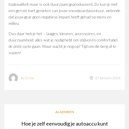
topkwaliteit maar is ook duurzaam geproduceerd. Zo kun je met
een gerust hart genieten van jouw snowboardavontuur, wetende
dat jouw gear geen negatieve impact heeft gehad op mens en
milieu.
Dus daar heb je het – laagjes, kleuren, accessoires, en
duurzaamheid: alles wat je nodig hebt om stijlvol én comfortabel
de piste op te gaan. Waar wacht je nog op? Tijd om die berg af te
suizen!
by
Dirkje
27 January 2026
ALGEMEEN
Hoe je zelf eenvoudig je autoaccu kunt