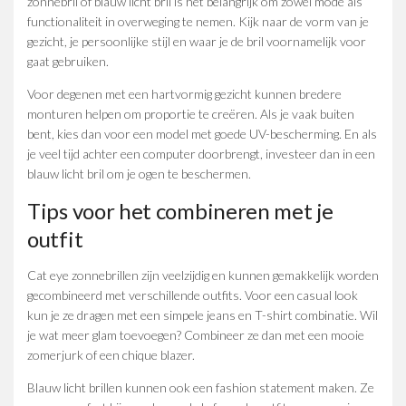
zonnebril of blauw licht bril is het belangrijk om zowel mode als
functionaliteit in overweging te nemen. Kijk naar de vorm van je
gezicht, je persoonlijke stijl en waar je de bril voornamelijk voor
gaat gebruiken.
Voor degenen met een hartvormig gezicht kunnen bredere
monturen helpen om proportie te creëren. Als je vaak buiten
bent, kies dan voor een model met goede UV-bescherming. En als
je veel tijd achter een computer doorbrengt, investeer dan in een
blauw licht bril om je ogen te beschermen.
Tips voor het combineren met je
outfit
Cat eye zonnebrillen zijn veelzijdig en kunnen gemakkelijk worden
gecombineerd met verschillende outfits. Voor een casual look
kun je ze dragen met een simpele jeans en T-shirt combinatie. Wil
je wat meer glam toevoegen? Combineer ze dan met een mooie
zomerjurk of een chique blazer.
Blauw licht brillen kunnen ook een fashion statement maken. Ze