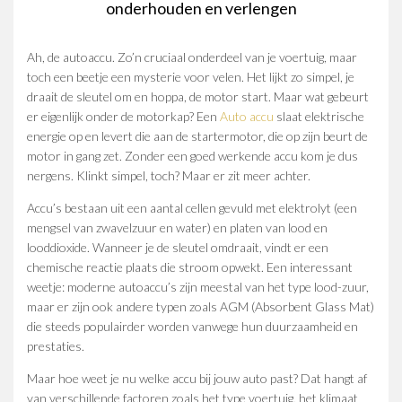
onderhouden en verlengen
Ah, de autoaccu. Zo’n cruciaal onderdeel van je voertuig, maar
toch een beetje een mysterie voor velen. Het lijkt zo simpel, je
draait de sleutel om en hoppa, de motor start. Maar wat gebeurt
er eigenlijk onder de motorkap? Een
Auto accu
slaat elektrische
energie op en levert die aan de startermotor, die op zijn beurt de
motor in gang zet. Zonder een goed werkende accu kom je dus
nergens. Klinkt simpel, toch? Maar er zit meer achter.
Accu’s bestaan uit een aantal cellen gevuld met elektrolyt (een
mengsel van zwavelzuur en water) en platen van lood en
looddioxide. Wanneer je de sleutel omdraait, vindt er een
chemische reactie plaats die stroom opwekt. Een interessant
weetje: moderne autoaccu’s zijn meestal van het type lood-zuur,
maar er zijn ook andere typen zoals AGM (Absorbent Glass Mat)
die steeds populairder worden vanwege hun duurzaamheid en
prestaties.
Maar hoe weet je nu welke accu bij jouw auto past? Dat hangt af
van verschillende factoren zoals het type voertuig, het klimaat