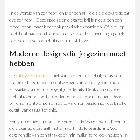
In de wereld van zonnebrillen is er één stijl die altijd opvalt: de cat
eye zonnebril. Deze speelse en elegante bril is niet alleen een
mode-icoon, maar biedt ook praktische voordelen. Of je nu op
zoek bent naar een trendy accessoire of bescherming tegen de
zon, de cat eye zonnebril is een must-have.
Moderne designs die je gezien moet
hebben
De
cat eye zonnebril
is niet zomaar een zonnebril; het is een
statement. De moderne ontwerpen van vandaag combineren
klassieke vormen met eigentijdse details. Denk aan subtiele
metaalaccenten, gedurfde kleuren en unieke patronen. Deze
brillen zijn ontworpen om op te vallen en passen perfect bij elke
outfit, van casual tot chic.
Een van de meest populaire keuzes is de “Fade Leopard”, een bril
die elegantie uitstraalt met zijn verfijnde luipaardprint. Voor
degenen die van een strakke en minimalistische look houden, is